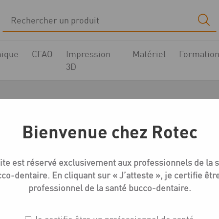
ique
CFAO
Impression
Matériel
Formatio
3D
lymérisation à la poi
Bienvenue chez Rotec
Actualités
Asiga Cure : la polymérisation à la pointe de l’innov
ite est réservé exclusivement aux professionnels de la 
co-dentaire. En cliquant sur « J’atteste », je certifie êtr
professionnel de la santé bucco-dentaire.
inégalé de précision et d’efficacité. Conçu pour optimise
issent des résultats exceptionnels, tout en offrant une f