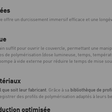
lées
re offre un durcissement immersif efficace et une longé
que
in suffit pour ouvrir le couvercle, permettant une manip
res de polymérisation (dose lumineuse, temps, températur
 pompe à vide externe pour réduire le temps de mise sou
atériaux
l que soit leur fabricant
. Grâce à sa
bibliothèque de prof
egistrer des profils de polymérisation adaptés à leurs b
duction optimisée