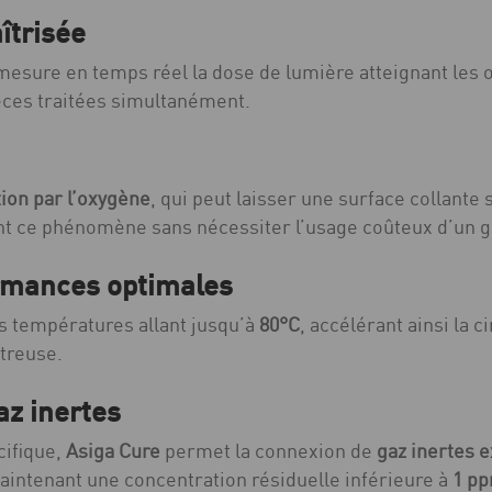
îtrisée
 mesure en temps réel la dose de lumière atteignant les
èces traitées simultanément.
tion par l’oxygène
, qui peut laisser une surface collante
nt ce phénomène sans nécessiter l’usage coûteux d’un g
ormances optimales
s températures allant jusqu’à
80°C
, accélérant ainsi la 
treuse.
az inertes
cifique,
Asiga Cure
permet la connexion de
gaz inertes 
aintenant une concentration résiduelle inférieure à
1 p