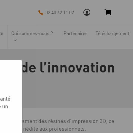
02 40 62 11 02
ns
Qui sommes-nous ?
Partenaires
Téléchargement
nte de l’innovation
ation
santé
e un
r le durcissement des résines d’impression 3D, ce
lexibilité inédite aux professionnels.