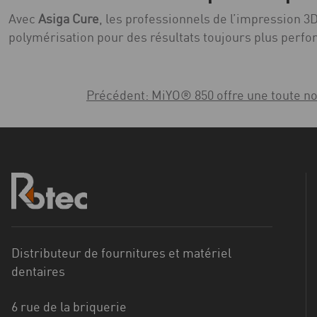
Avec
Asiga Cure
, les professionnels de l’impression 3
polymérisation pour des résultats toujours plus perfo
Navigation
Précédent:
MiYO® 850 offre une toute nou
de
l’article
Distributeur de fournitures et matériel
dentaires
6 rue de la briquerie