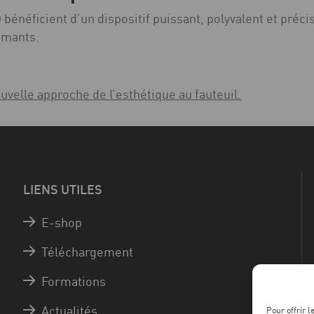
D bénéficient d’un dispositif puissant, polyvalent et pré
rmants.
velle approche de l’esthétique au fauteuil.
LIENS UTILES
E-shop
Téléchargement
Formations
Actualités
Pour offrir 