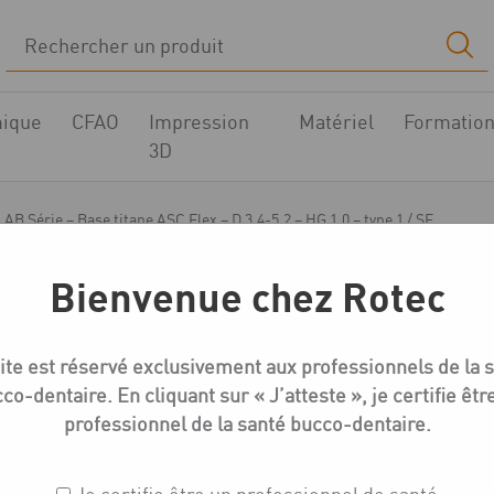
ique
CFAO
Impression
Matériel
Formatio
3D
AB Série – Base titane ASC Flex – D 3.4-5.2 – HG 1.0 – type 1 / SF
Bienvenue chez Rotec
Medentika AB-Série Bases titane
ite est réservé exclusivement aux professionnels de la 
AB Série – Base titane
co-dentaire. En cliquant sur « J’atteste », je certifie êtr
HG 1.0 – type 1 / SF
professionnel de la santé bucco-dentaire.