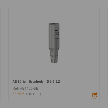
HG
1.0
-
type
1
/
SF
AB Série – Scanbody – D 3.4-5.2
Réf: AB1400-SB
56,50
€
47,08
€
(HT)