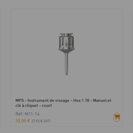
HG
2.5
Molaire
MPS – Instrument de vissage – Hex 1.18 – Manuel et
clé à cliquet – court
Réf: M11-14
33,50
€
27,92
€
(HT)