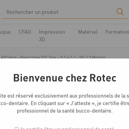
ique
CFAO
Impression
Matériel
Formatio
3D
AB Série – Base titane SSC Flex – D 3.4-5.2 – HG 2.5 Molaire
Bienvenue chez Rotec
Medentika AB-Série Bases titane
ite est réservé exclusivement aux professionnels de la 
AB Série – Base titane 
co-dentaire. En cliquant sur « J’atteste », je certifie êtr
HG 2.5 Molaire
professionnel de la santé bucco-dentaire.