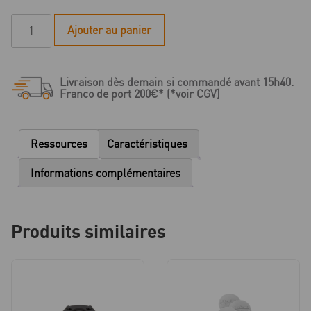
quantité
Ajouter au panier
de
Adesso
Split
Livraison dès demain si commandé avant 15h40.
plaque
Franco de port 200€* (*voir CGV)
modèle
acier
galvanisé
Ressources
Caractéristiques
35X1.5
mm
Informations complémentaires
-
10
Pièces
Produits similaires