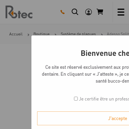
Skip
to
content
Accueil
Boutique
Système de plaques
Adesso Split
Bienvenue che
Ce site est réservé exclusivement aux pro
dentaire. En cliquant sur « J’atteste », je ce
santé bucco-dent
Je certifie être un profe
J'accepte