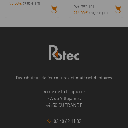
95,50
€
79,58
€
(HT)
Réf: 752.101
216,00
€
180,00
€
(HT)
Distributeur de fournitures et matériel dentaires
6 rue de la briquerie
ZA de Villejames
44350 GUÉRANDE
02 40 62 11 02