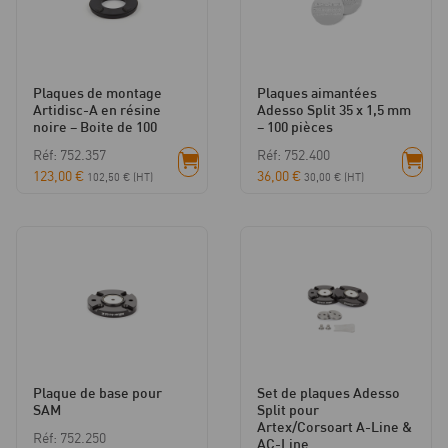
Plaques de montage
Plaques aimantées
Artidisc-A en résine
Adesso Split 35 x 1,5 mm
noire – Boite de 100
– 100 pièces
Réf: 752.357
Réf: 752.400
123,00
€
36,00
€
102,50
€
(HT)
30,00
€
(HT)
Plaque de base pour
Set de plaques Adesso
SAM
Split pour
Artex/Corsoart A-Line &
Réf: 752.250
AC-Line