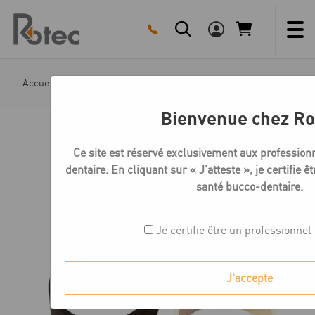
Skip
to
content
Accueil
Boutique
Moules, socles et split-cast
Anne
Bienvenue chez Ro
Ce site est réservé exclusivement aux profession
dentaire. En cliquant sur « J’atteste », je certifie ê
santé bucco-dentaire.
Je certifie être un professionnel
J'accepte