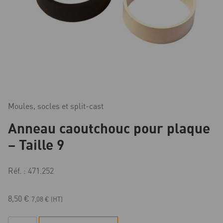
Moules, socles et split-cast
Anneau caoutchouc pour plaque
– Taille 9
Réf. : 471.252
8,50
€
7,08
€
(HT)
quantité