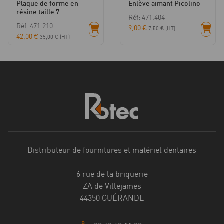
Plaque de forme en
Enlève aimant Picolino
résine taille 7
Réf: 471.404
Réf: 471.210
9,00
€
7,50
€
(HT)
42,00
€
35,00
€
(HT)
Distributeur de fournitures et matériel dentaires
6 rue de la briquerie
ZA de Villejames
44350 GUÉRANDE