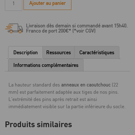
Ajouter au panier
de
Anneau
caoutchouc
Livraison dès demain si commandé avant 15h40.
pour
Franco de port 200€* (*voir CGV)
plaque
-
Taille
Description
Ressources
Caractéristiques
9
Informations complémentaires
La hauteur standard des
anneaux en caoutchouc
(22
mm) est parfaitement adaptée aux tiges de nos pins.
L‘extrémité des pins après retrait est ainsi
immédiatement visible sur la partie inférieure du socle.
Produits similaires