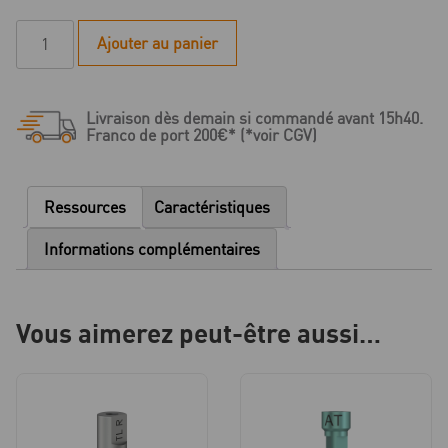
quantité
Ajouter au panier
de
AT
Série
Livraison dès demain si commandé avant 15h40.
-
Franco de port 200€* (*voir CGV)
Instrument
d'insertion
pour
Ressources
Caractéristiques
analogue
d'implant
Informations complémentaires
CFAO
-
R
Vous aimerez peut-être aussi…