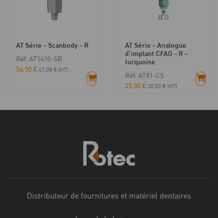
AT Série – Scanbody – R
AT Série – Analogue
d’implant CFAO – R –
Réf: AT1410-SB
turquoise
56,50
€
47,08
€
(HT)
Réf: AT81-CS
25,00
€
20,83
€
(HT)
Distributeur de fournitures et matériel dentaires