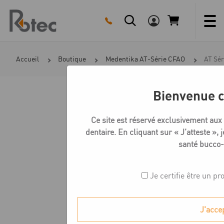
Skip
to
content
Accueil
Boutique
Medentika AT-Série CFAO
AT Sér
Bienvenue c
Ce site est réservé exclusivement aux
dentaire. En cliquant sur « J’atteste », j
santé bucco-
Je certifie être un pr
J'acce