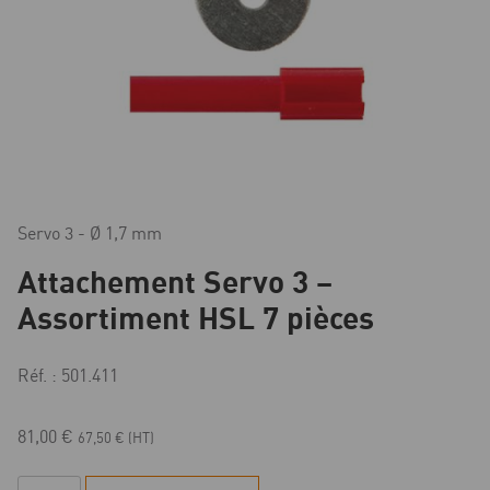
Servo 3 - Ø 1,7 mm
Attachement Servo 3 –
Assortiment HSL 7 pièces
Réf. : 501.411
81,00
€
67,50
€
(HT)
quantité