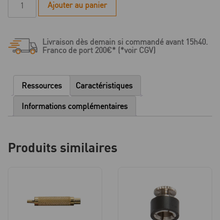
Ajouter au panier
de
Attachement
Servo
Livraison dès demain si commandé avant 15h40.
3
Franco de port 200€* (*voir CGV)
-
Assortiment
HSL
Ressources
Caractéristiques
7
pièces
Informations complémentaires
Produits similaires