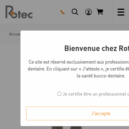
Skip
to
content
Accueil
Boutique
Servo 3 - Ø 1,7 mm
Attachement S
Bienvenue chez Ro
Ce site est réservé exclusivement aux professionn
dentaire. En cliquant sur « J’atteste », je certifie 
la santé bucco-dentaire.
Je certifie être un professionnel 
J'accepte