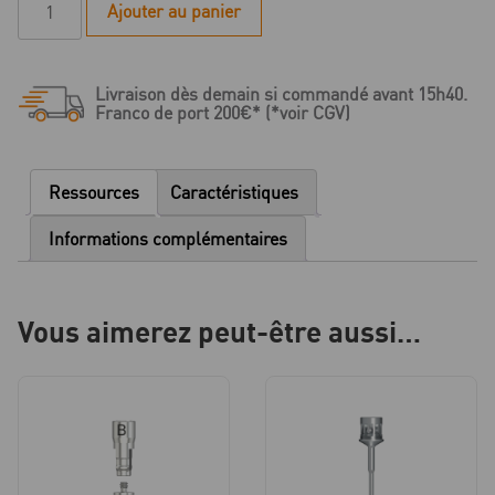
Ajouter au panier
de
B
Série
Livraison dès demain si commandé avant 15h40.
-
Franco de port 200€* (*voir CGV)
Base
titane
ASC
Ressources
Caractéristiques
Flex
-
Informations complémentaires
NP
-
HG
Vous aimerez peut-être aussi…
0.35
-
non
indexé