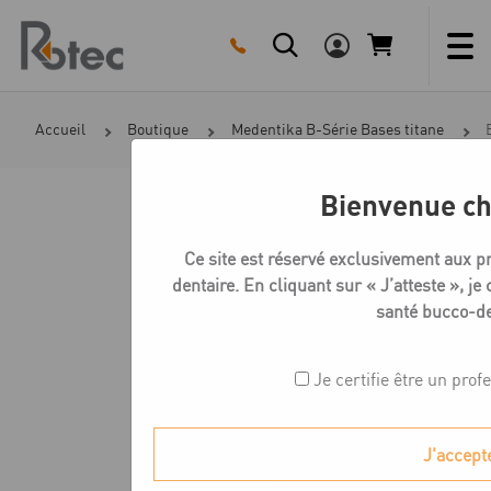
Skip
to
content
Accueil
Boutique
Medentika B-Série Bases titane
Bienvenue ch
Ce site est réservé exclusivement aux p
dentaire. En cliquant sur « J’atteste », je 
santé bucco-de
Je certifie être un prof
J'accept