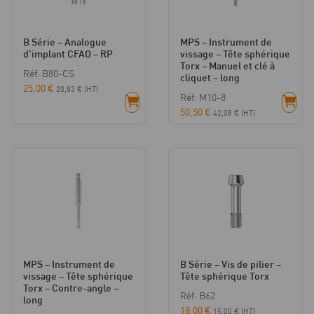
B Série – Analogue
MPS – Instrument de
d’implant CFAO – RP
vissage – Tête sphérique
Torx – Manuel et clé à
Réf: B80-CS
cliquet – long
25,00
€
20,83
€
(HT)
Réf: M10-8
50,50
€
42,08
€
(HT)
MPS – Instrument de
B Série – Vis de pilier –
vissage – Tête sphérique
Tête sphérique Torx
Torx – Contre-angle –
Réf: B62
long
18,00
€
15,00
€
(HT)