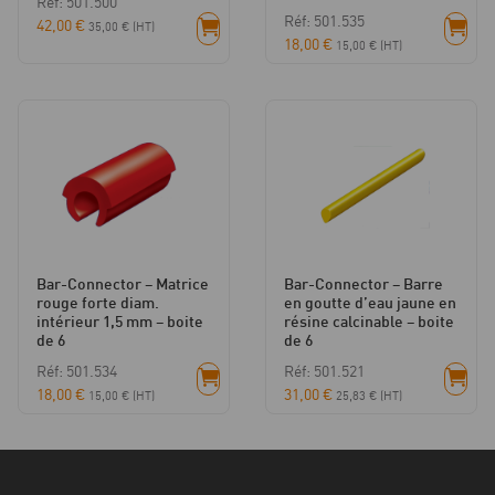
Réf: 501.500
Réf: 501.535
42,00
€
35,00
€
(HT)
18,00
€
15,00
€
(HT)
Bar-Connector – Matrice
Bar-Connector – Barre
rouge forte diam.
en goutte d’eau jaune en
intérieur 1,5 mm – boite
résine calcinable – boite
de 6
de 6
Réf: 501.534
Réf: 501.521
18,00
€
31,00
€
15,00
€
(HT)
25,83
€
(HT)