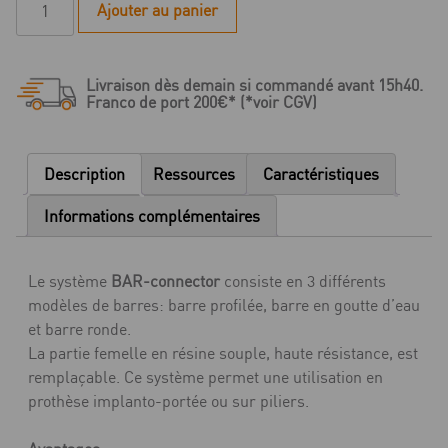
Ajouter au panier
de
Bar-
Connector
Livraison dès demain si commandé avant 15h40.
-
Franco de port 200€* (*voir CGV)
Boitier
métallique
en
Description
Ressources
Caractéristiques
titane
-
Informations complémentaires
boite
de
Le système
BAR-connector
consiste en 3 différents
4
modèles de barres: barre profilée, barre en goutte d’eau
et barre ronde.
La partie femelle en résine souple, haute résistance, est
remplaçable. Ce système permet une utilisation en
prothèse implanto-portée ou sur piliers.