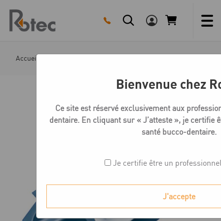
Skip
to
content
Accueil
Boutique
Bar-Connector
Bar-Connector – B
Bienvenue chez R
Ce site est réservé exclusivement aux professio
dentaire. En cliquant sur « J’atteste », je certifie
santé bucco-dentaire.
Je certifie être un professionne
J'accepte