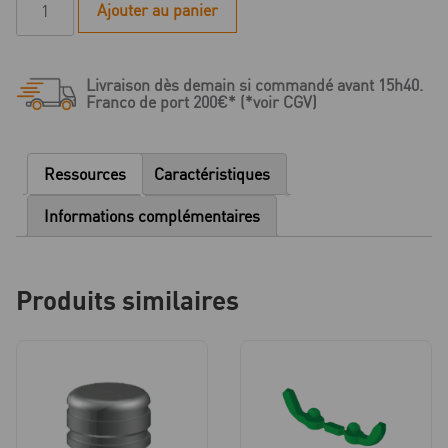
Ajouter au panier
de
BH
2,5
Livraison dès demain si commandé avant 15h40.
-
Franco de port 200€* (*voir CGV)
Tige
de
paralléliseur
Ressources
Caractéristiques
-
1
Informations complémentaires
pièce
Produits similaires