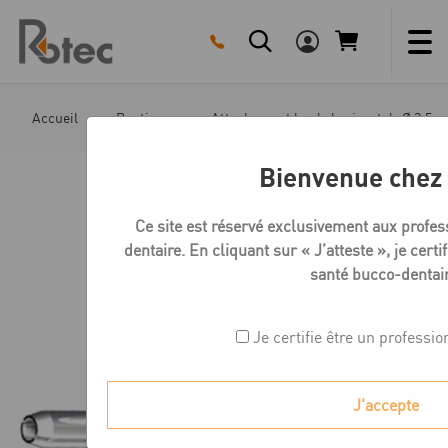
Skip
to
content
Accueil
Boutique
Attachement boule horizontal -Ø 2,5 
Bienvenue chez
Ce site est réservé exclusivement aux profes
dentaire. En cliquant sur « J’atteste », je certi
santé bucco-dentair
Je certifie être un professio
J'accepte