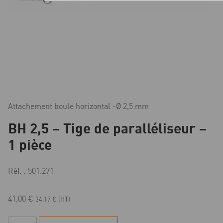
Attachement boule horizontal -Ø 2,5 mm
BH 2,5 – Tige de paralléliseur –
1 pièce
Réf. : 501.271
41,00
€
34,17
€
(HT)
quantité