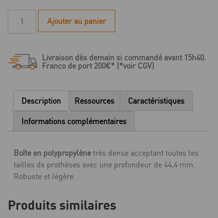
quantité
Ajouter au panier
de
Boites
de
Livraison dès demain si commandé avant 15h40.
stockage
Franco de port 200€* (*voir CGV)
pour
prothèse
-
Description
Ressources
Caractéristiques
Mix
New
Informations complémentaires
Age
-
Boîte en polypropylène
très dense acceptant toutes les
120
tailles de prothèses avec une profondeur de 44,4 mm.
pièces
Robuste et légère.
Produits similaires