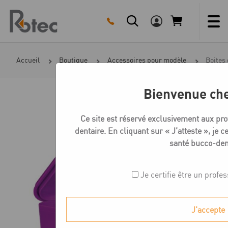
Skip
to
content
Accueil
Boutique
Accessoires pour modèle
Boites
Bienvenue che
Ce site est réservé exclusivement aux pro
dentaire. En cliquant sur « J’atteste », je c
santé bucco-den
Je certifie être un profe
J'accepte