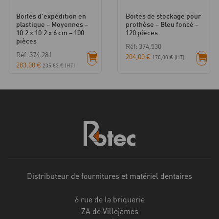
Boites d’expédition en
Boites de stockage pour
plastique – Moyennes –
prothèse – Bleu foncé –
10.2 x 10.2 x 6 cm – 100
120 pièces
pièces
Réf: 374.530
Réf: 374.281
204,00
€
170,00
€
(HT)
283,00
€
235,83
€
(HT)
Distributeur de fournitures et matériel dentaires
6 rue de la briquerie
ZA de Villejames