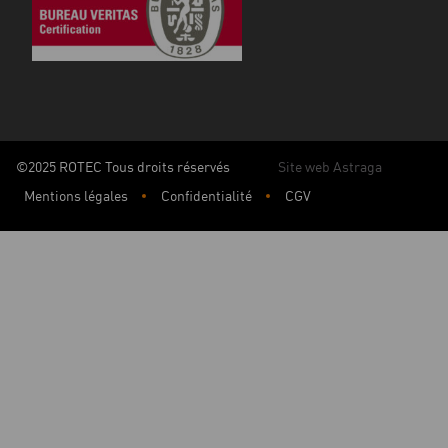
©2025 ROTEC Tous droits réservés
Site web Astraga
Mentions légales
Confidentialité
CGV