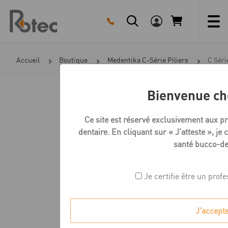
Skip
to
content
Accueil
Boutique
Medentika C-Série Piliers
C Séri
Bienvenue ch
Ce site est réservé exclusivement aux p
dentaire. En cliquant sur « J’atteste », je 
santé bucco-de
Je certifie être un prof
J'accept