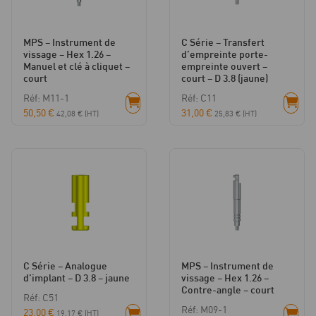
MPS – Instrument de
C Série – Transfert
vissage – Hex 1.26 –
d’empreinte porte-
Manuel et clé à cliquet –
empreinte ouvert –
court
court – D 3.8 (jaune)
Réf: M11-1
Réf: C11
50,50
€
31,00
€
42,08
€
(HT)
25,83
€
(HT)
C Série – Analogue
MPS – Instrument de
d’implant – D 3.8 – jaune
vissage – Hex 1.26 –
Contre-angle – court
Réf: C51
Réf: M09-1
23,00
€
19,17
€
(HT)