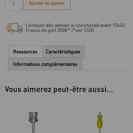
Ajouter au panier
de
C
Série
Livraison dès demain si commandé avant 15h40.
-
Franco de port 200€* (*voir CGV)
Pilier
standard
angulé
Ressources
Caractéristiques
18°
-
Informations complémentaires
D
3.8
-
Vous aimerez peut-être aussi…
HG
3.0/4.5
-
type
1