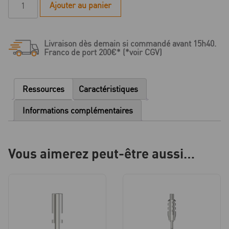
Ajouter au panier
de
C
Série
Livraison dès demain si commandé avant 15h40.
-
Franco de port 200€* (*voir CGV)
Pilier
standard
droit
Ressources
Caractéristiques
-
D
Informations complémentaires
3.3
-
HG
Vous aimerez peut-être aussi…
1.0/1.8