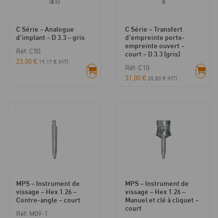
C Série – Analogue
C Série – Transfert
d’implant – D 3.3 – gris
d’empreinte porte-
empreinte ouvert –
Réf: C50
court – D 3.3 (gris)
23,00
€
19,17
€
(HT)
Réf: C10
31,00
€
25,83
€
(HT)
MPS – Instrument de
MPS – Instrument de
vissage – Hex 1.26 –
vissage – Hex 1.26 –
Contre-angle – court
Manuel et clé à cliquet –
court
Réf: M09-1