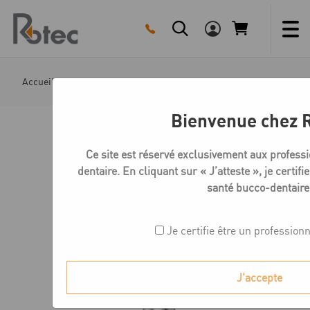
Skip
to
content
Accueil
Boutique
Medentika C-Série Piliers
C Séri
Bienvenue chez 
Ce site est réservé exclusivement aux profess
dentaire. En cliquant sur « J’atteste », je certifi
santé bucco-dentaire
Je certifie être un profession
J'accepte