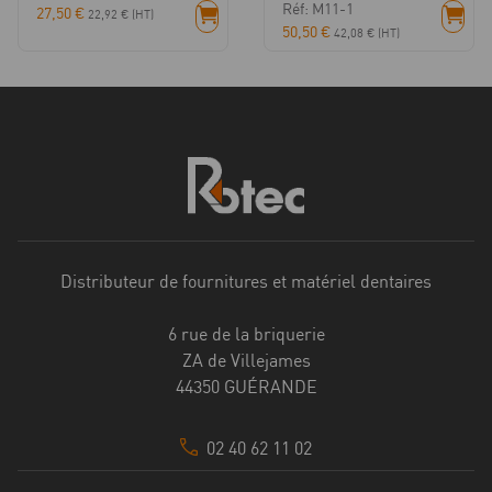
Réf: M11-1
27,50
€
22,92
€
(HT)
50,50
€
42,08
€
(HT)
Distributeur de fournitures et matériel dentaires
6 rue de la briquerie
ZA de Villejames
44350 GUÉRANDE
02 40 62 11 02