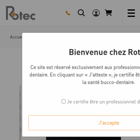
Skip
to
content
Accueil
Boutique
Cires à sculpter
Cire à sculpter 
Bienvenue chez Ro
Ce site est réservé exclusivement aux professionn
dentaire. En cliquant sur « J’atteste », je certifie 
la santé bucco-dentaire.
Je certifie être un professionnel 
J'accepte