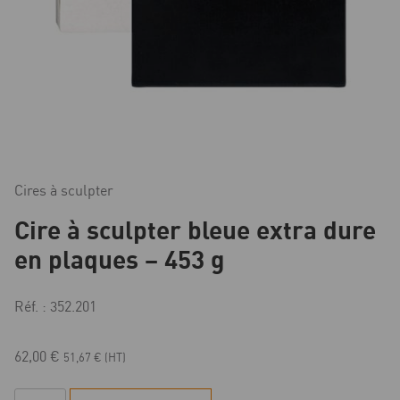
Cires à sculpter
Cire à sculpter bleue extra dure
en plaques – 453 g
Réf. : 352.201
62,00
€
51,67
€
(HT)
quantité