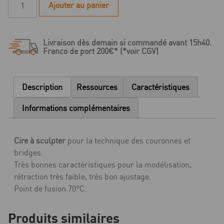
Ajouter au panier
de
Cire
à
Livraison dès demain si commandé avant 15h40.
sculpter
Franco de port 200€* (*voir CGV)
bleue
extra
dure
Description
Ressources
Caractéristiques
en
plaques
Informations complémentaires
-
453
Cire à sculpter
pour la technique des couronnes et
g
bridges.
Très bonnes caractéristiques pour la modélisation,
rétraction très faible, très bon ajustage.
Point de fusion 70°C.
Produits similaires