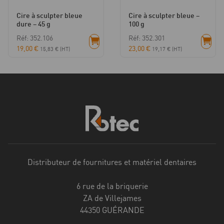
Cire à sculpter bleue
Cire à sculpter bleue –
dure – 45 g
100 g
Réf: 352.106
Réf: 352.301
19,00
€
23,00
€
15,83
€
(HT)
19,17
€
(HT)
Distributeur de fournitures et matériel dentaires
6 rue de la briquerie
ZA de Villejames
44350 GUÉRANDE