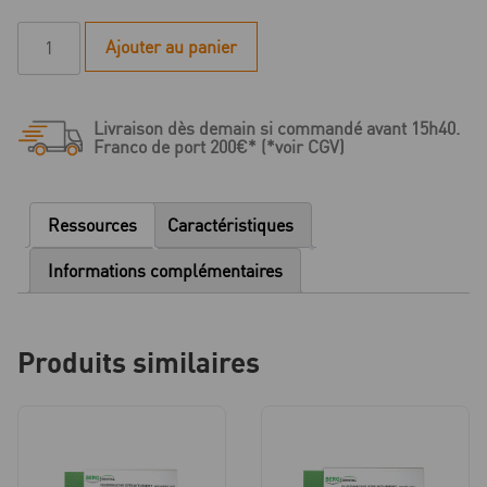
quantité
Ajouter au panier
de
Cire
en
Livraison dès demain si commandé avant 15h40.
plaque
Franco de port 200€* (*voir CGV)
granitée
structure
verte
Ressources
Caractéristiques
0,30
mm
Informations complémentaires
-
15
plaques
Produits similaires
150
x
75
mm