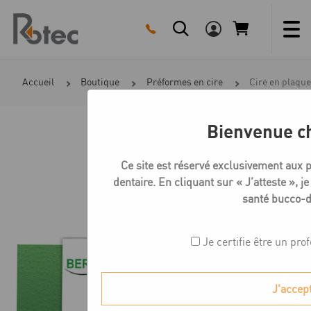
Skip
to
content
Accueil
Boutique
Préformes en cire
Cire en plaque
Bienvenue c
Ce site est réservé exclusivement aux 
dentaire. En cliquant sur « J’atteste », je
santé bucco-d
Je certifie être un pro
J'accep