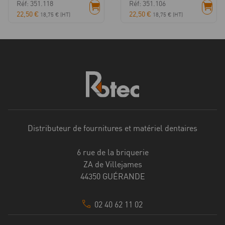
Réf: 351.118
Réf: 351.106
22,50
€
22,50
€
18,75
€
(HT)
18,75
€
(HT)
Distributeur de fournitures et matériel dentaires
6 rue de la briquerie
ZA de Villejames
44350 GUÉRANDE
02 40 62 11 02