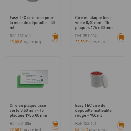
Easy TEC cire rose pour
Cire en plaque lisse
la mise de dépouille – 30
verte 0,40 mm – 15
ml
plaques 175 x 80 mm
Réf: 152.611
Réf: 351.004
19,00
€
22,50
€
15,83
€
(HT)
18,75
€
(HT)
Cire en plaque lisse
Easy TEC cire de
verte 0,50 mm – 15
dépouille malléable
plaques 175 x 80 mm
rouge – 750 ml
Réf: 351.006
Réf: 152.601
22,50
€
56,00
€
18,75
€
(HT)
46,67
€
(HT)