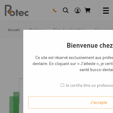
Skip
to
content
Accueil
Boutique
Cires de préparation
Cire en pla
Bienvenue chez
Ce site est réservé exclusivement aux profe
dentaire. En cliquant sur « J’atteste », je cert
santé bucco-dentai
Je certifie être un professi
J'accepte