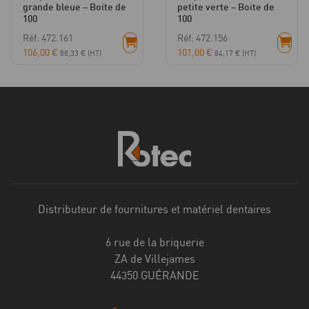
grande bleue – Boite de
petite verte – Boite de
100
100
Réf: 472.161
Réf: 472.156
106,00
€
101,00
€
88,33
€
(HT)
84,17
€
(HT)
Distributeur de fournitures et matériel dentaires
6 rue de la briquerie
ZA de Villejames
44350 GUÉRANDE