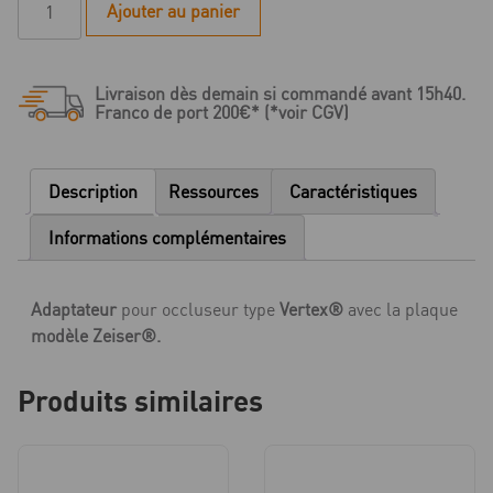
Ajouter au panier
de
Clip
pour
Livraison dès demain si commandé avant 15h40.
articulateurs
Franco de port 200€* (*voir CGV)
Vertex®
-
100
Description
Ressources
Caractéristiques
pièces
Informations complémentaires
Adaptateur
pour occluseur type
Vertex®
avec la plaque
modèle Zeiser®.
Produits similaires