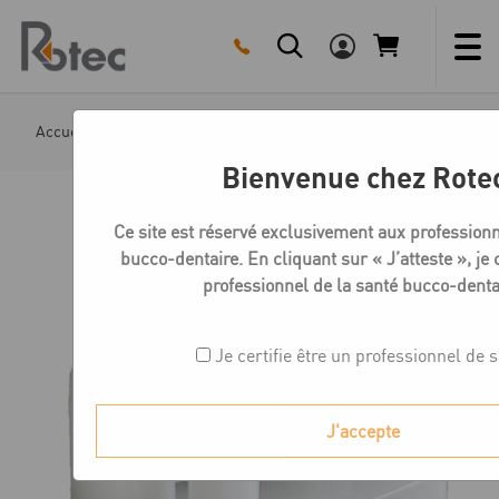
Skip
to
content
Accueil
Boutique
Plaques Zeiser
Clip pour articul
Bienvenue chez Rote
Ce site est réservé exclusivement aux professionn
bucco-dentaire. En cliquant sur « J’atteste », je c
professionnel de la santé bucco-denta
Je certifie être un professionnel de 
J'accepte