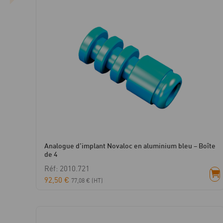
Analogue d’implant Novaloc en aluminium bleu – Boîte
de 4
Réf: 2010.721
92,50
€
77,08
€
(HT)