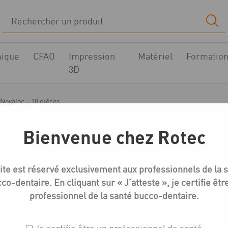
ique
CFAO
Impression
Matériel
Formatio
3D
 Novaloc – 10 pièces
Bienvenue chez Rotec
Système Novaloc™
ite est réservé exclusivement aux professionnels de la 
Coffret titane Novaloc 
co-dentaire. En cliquant sur « J’atteste », je certifie êtr
professionnel de la santé bucco-dentaire.
Réf. : 2010.601