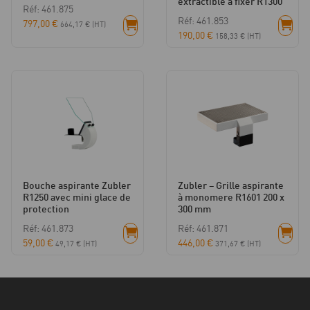
extractible à fixer R1300
Réf: 461.875
Réf: 461.853
797,00
€
664,17
€
(HT)
190,00
€
158,33
€
(HT)
Bouche aspirante Zubler
Zubler – Grille aspirante
R1250 avec mini glace de
à monomere R1601 200 x
protection
300 mm
Réf: 461.873
Réf: 461.871
59,00
€
446,00
€
49,17
€
(HT)
371,67
€
(HT)