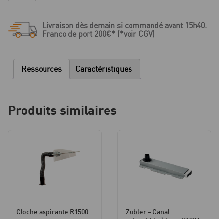
Coupole
d'aspiration
Livraison dès demain si commandé avant 15h40.
R1700
Franco de port 200€* (*voir CGV)
Ressources
Caractéristiques
Produits similaires
Cloche aspirante R1500
Zubler – Canal