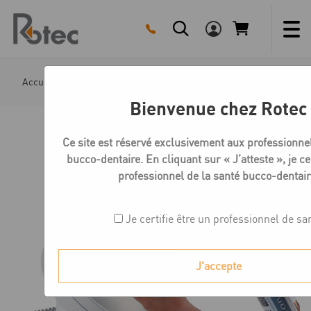
Skip
to
content
Accueil
Boutique
Accessoires pour aspiration
Cou
Bienvenue chez Rotec
Ce site est réservé exclusivement aux professionnel
bucco-dentaire. En cliquant sur « J’atteste », je cer
professionnel de la santé bucco-dentair
Je certifie être un professionnel de sa
J'accepte