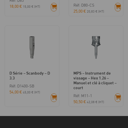
Réf: D65
Réf: D80-CS
18,00
€
15,00
€
(HT)
25,00
€
20,83
€
(HT)
D Série – Scanbody – D
MPS – Instrument de
3.3
vissage – Hex 1.26 –
Manuel et clé à cliquet –
Réf: D1400-SB
court
54,00
€
45,00
€
(HT)
Réf: M11-1
50,50
€
42,08
€
(HT)