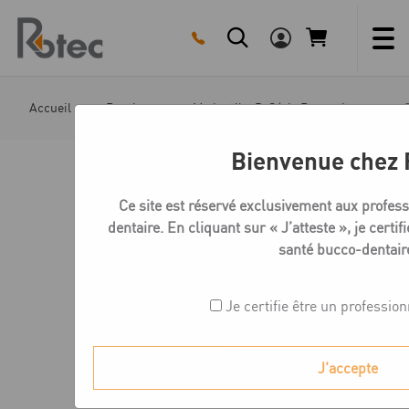
Skip
to
content
Accueil
Boutique
Medentika D-Série Bases titane
Bienvenue chez 
Ce site est réservé exclusivement aux profess
dentaire. En cliquant sur « J’atteste », je certif
santé bucco-dentair
Je certifie être un professio
J'accepte