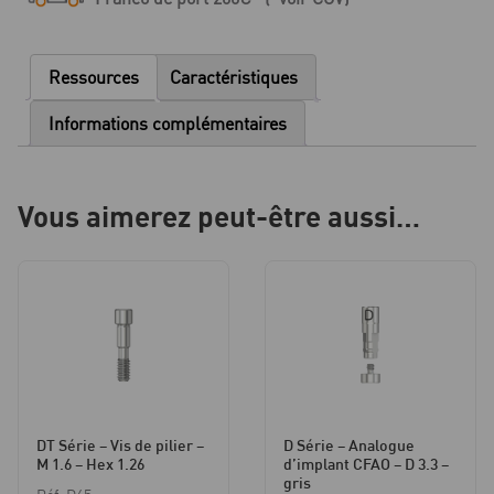
Base
titane
SSC
Ressources
Caractéristiques
Flex
-
Informations complémentaires
D
3.3
-
Vous aimerez peut-être aussi…
HG
1.0
DT Série – Vis de pilier –
D Série – Analogue
M 1.6 – Hex 1.26
d’implant CFAO – D 3.3 –
gris