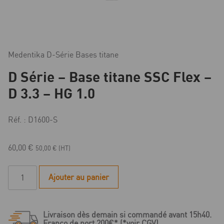
Medentika D-Série Bases titane
D Série – Base titane SSC Flex –
D 3.3 – HG 1.0
Réf. : D1600-S
60,00
€
50,00
€
(HT)
quantité
Ajouter au panier
de
D
Série
Livraison dès demain si commandé avant 15h40.
-
Franco de port 200€* (*voir CGV)