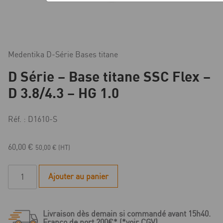
Medentika D-Série Bases titane
D Série – Base titane SSC Flex –
D 3.8/4.3 – HG 1.0
Réf. : D1610-S
60,00
€
50,00
€
(HT)
quantité
Ajouter au panier
de
D
Série
Livraison dès demain si commandé avant 15h40.
-
Franco de port 200€* (*voir CGV)