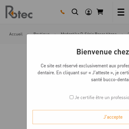
Skip
to
content
Accueil
Boutique
Medentika D-Série Bases titane
Bienvenue chez
Ce site est réservé exclusivement aux profe
dentaire. En cliquant sur « J’atteste », je cert
santé bucco-dentai
Je certifie être un professi
J'accepte