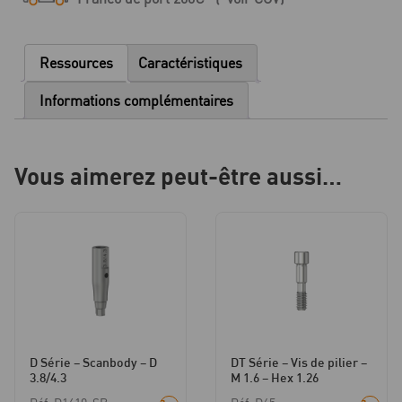
Base
titane
SSC
Ressources
Caractéristiques
Flex
-
Informations complémentaires
D
3.8/4.3
-
Vous aimerez peut-être aussi…
HG
1.0
D Série – Scanbody – D
DT Série – Vis de pilier –
3.8/4.3
M 1.6 – Hex 1.26