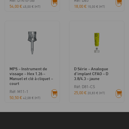
Réf: D1410-SB
Réf: D65
54,00
€
18,00
€
45,00
€
(HT)
15,00
€
(HT)
MPS – Instrument de
D Série – Analogue
vissage – Hex 1.26 –
d’implant CFAO – D
Manuel et clé à cliquet –
3.8/4.3 – jaune
court
Réf: D81-CS
Réf: M11-1
25,00
€
20,83
€
(HT)
50,50
€
42,08
€
(HT)