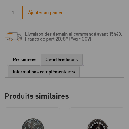
quantité
Ajouter au panier
de
Disque
diamanté
Livraison dès demain si commandé avant 15h40.
Saphir
Franco de port 200€* (*voir CGV)
PM
Visionflex
pour
Ressources
Caractéristiques
plâtre
-
Informations complémentaires
Bague
bleue/verte
-
Produits similaires
1
pièce