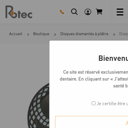
Skip
to
content
Accueil
Boutique
Disques diamantés à plâtre
Disq
Bienvenu
Ce site est réservé exclusivemen
dentaire. En cliquant sur « J’attest
santé b
Je certifie être
J