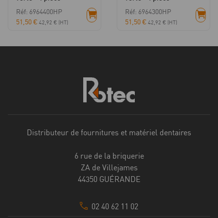
Réf: 6964400HP
Réf: 6964300HP
51,50
€
51,50
€
42,92
€
(HT)
42,92
€
(HT)
Distributeur de fournitures et matériel dentaires
6 rue de la briquerie
ZA de Villejames
44350 GUÉRANDE
02 40 62 11 02