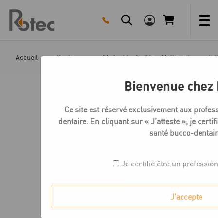
Skip
to
content
Accueil
Boutique
Medentika E- Série Multi unit
E S
Bienvenue chez 
Ce site est réservé exclusivement aux profes
dentaire. En cliquant sur « J’atteste », je certi
santé bucco-dentair
Je certifie être un professio
J'accepte