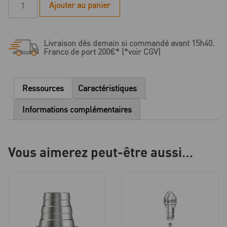
Ajouter au panier
de
E
Série
Livraison dès demain si commandé avant 15h40.
-
Franco de port 200€* (*voir CGV)
Pilier
Multi-
unit
Ressources
Caractéristiques
droit
-
Informations complémentaires
WP
5.0
-
Vous aimerez peut-être aussi…
HG
3.5