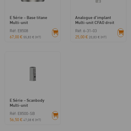
E Série – Base titane
Analogue d’implant
Multi-unit
Multi-unit CFAO droit
Réf: E8508
Réf: 6-31-03
67,00
€
25,00
€
55,83
€
(HT)
20,83
€
(HT)
E Série – Scanbody
Multi-unit
Réf: E8500-SB
56,50
€
47,08
€
(HT)