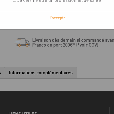
Je certifie être un professionnel de santé
23,00
€
19,17
€
(HT)
quantité
J'accepte
Ajouter au panier
de
EV
Série
Livraison dès demain si commandé avan
-
Franco de port 200€* (*voir CGV)
Analogue
d'implant
-
D
s
Informations complémentaires
3.0
-
vert
LIENS UTILES