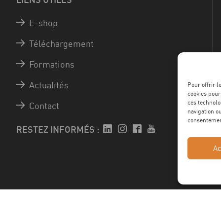
E-shop
Téléchargement
Formations
Actualités
Pour offrir 
cookies pour
ces technolo
Contact
navigation ou
consentement
RESTEZ INFORMÉS :
Ac