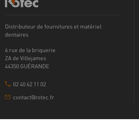
Distributeur de fournitures et matériel
dentaires
6 rue de la briquerie
ZA de Villejames
44350 GUÉRANDE
02 40 62 11 02
contact@rotec.fr
©2025 ROTEC Tous droits réservés
Site web Astraga