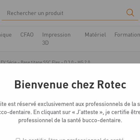
ique
CFAO
Impression
Matériel
Formatio
3D
EV Série – Base titane SSC Flex – D 3.0 – HG 2.0
Bienvenue chez Rotec
Medentika EV-Série Bases titane
ite est réservé exclusivement aux professionnels de la 
EV Série – Base titane
co-dentaire. En cliquant sur « J’atteste », je certifie êtr
2.0
professionnel de la santé bucco-dentaire.