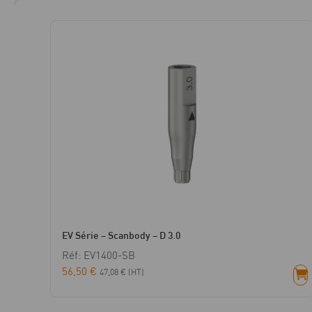
EV Série – Scanbody – D 3.0
Réf: EV1400-SB
56,50
€
47,08
€
(HT)