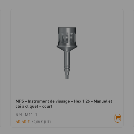
2.0
MPS – Instrument de vissage – Hex 1.26 – Manuel et
clé à cliquet – court
Réf: M11-1
50,50
€
42,08
€
(HT)