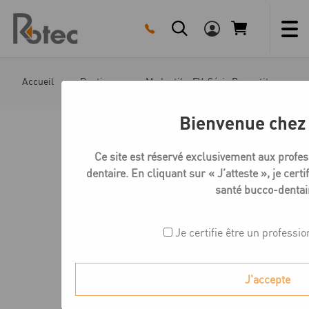
Skip
to
content
Accueil
Boutique
Medentika EV-Série Bases titane
Bienvenue chez
Ce site est réservé exclusivement aux profes
dentaire. En cliquant sur « J’atteste », je certi
santé bucco-dentai
Je certifie être un professi
J'accepte