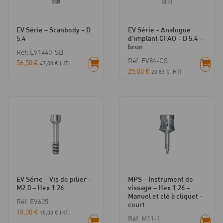
EV Série – Scanbody – D
EV Série – Analogue
5.4
d’implant CFAO – D 5.4 –
brun
Réf: EV1440-SB
Réf: EV84-CS
56,50
€
47,08
€
(HT)
25,00
€
20,83
€
(HT)
EV Série – Vis de pilier –
MPS – Instrument de
M2.0 – Hex 1.26
vissage – Hex 1.26 –
Manuel et clé à cliquet –
Réf: EV605
court
18,00
€
15,00
€
(HT)
Réf: M11-1