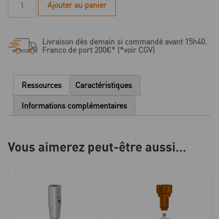
Ajouter au panier
de
EV
Série
Livraison dès demain si commandé avant 15h40.
-
Franco de port 200€* (*voir CGV)
Base
titane
SSC
Ressources
Caractéristiques
Flex
-
Informations complémentaires
D
5.4
-
Vous aimerez peut-être aussi…
HG
1.0