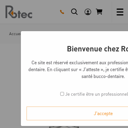
Skip
to
content
Accueil
Boutique
Medentika F-Série Multi unit
F S
Bienvenue chez R
Ce site est réservé exclusivement aux professio
dentaire. En cliquant sur « J’atteste », je certifie 
santé bucco-dentaire.
Je certifie être un professionne
J'accepte