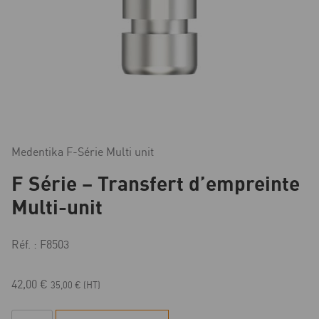
Medentika F-Série Multi unit
F Série – Transfert d’empreinte
Multi-unit
Réf. : F8503
42,00
€
35,00
€
(HT)
quantité