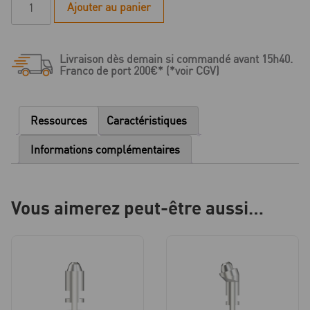
Ajouter au panier
de
F
Série
Livraison dès demain si commandé avant 15h40.
-
Franco de port 200€* (*voir CGV)
Transfert
d'empreinte
Multi-
Ressources
Caractéristiques
unit
Informations complémentaires
Vous aimerez peut-être aussi…