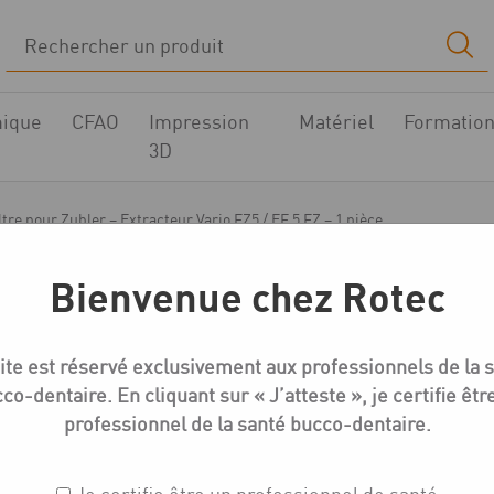
ique
CFAO
Impression
Matériel
Formatio
3D
ltre pour Zubler – Extracteur Vario FZ5 / EF 5 FZ – 1 pièce
Bienvenue chez Rotec
Filtres et sacs pour aspiration
ite est réservé exclusivement aux professionnels de la 
Filtre pour Zubler – Ex
co-dentaire. En cliquant sur « J’atteste », je certifie êtr
EF 5 FZ – 1 pièce
professionnel de la santé bucco-dentaire.