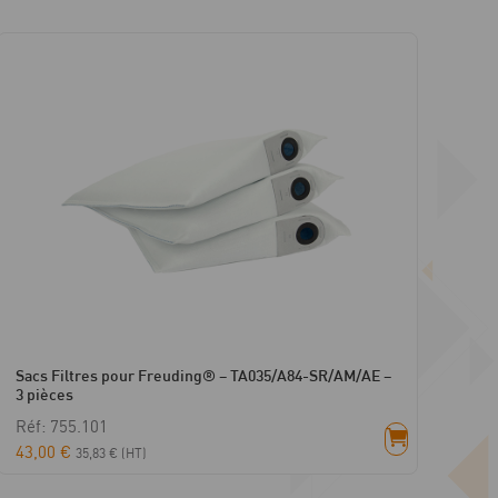
Sacs Filtres pour Freuding® – TA035/A84-SR/AM/AE –
3 pièces
Réf: 755.101
43,00
€
35,83
€
(HT)