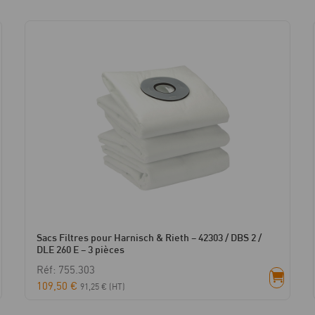
1
pièce
Sacs Filtres pour Harnisch & Rieth – 42303 / DBS 2 /
DLE 260 E – 3 pièces
Réf: 755.303
109,50
€
91,25
€
(HT)