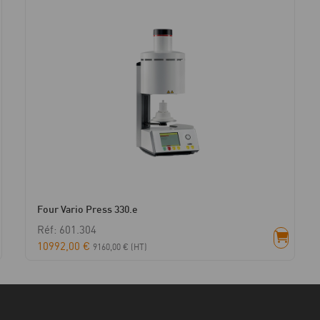
Four Vario Press 330.e
Réf: 601.304
10992,00
€
9160,00
€
(HT)