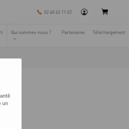
02 40 62 11 02
ns
Qui sommes-nous ?
Partenaires
Téléchargement
santé
e un