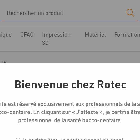
ique
CFAO
Impression
Matériel
Formatio
3D
0 ZR
Bienvenue chez Rotec
Fours à céramique
ite est réservé exclusivement aux professionnels de la 
Four Vario 230 ZR
co-dentaire. En cliquant sur « J’atteste », je certifie êtr
professionnel de la santé bucco-dentaire.
Réf. : 601.204