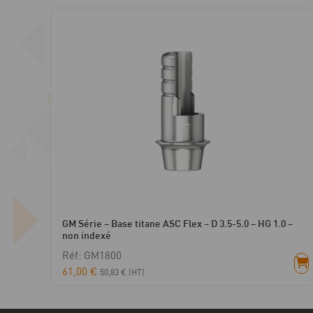
GM Série – Base titane ASC Flex – D 3.5-5.0 – HG 1.0 –
non indexé
Réf: GM1800
61,00
€
50,83
€
(HT)