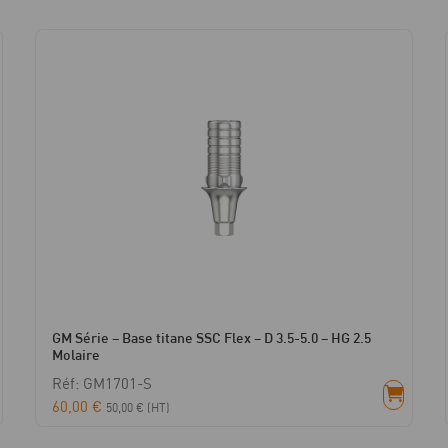
HG
1.0
-
HC
3.5
mm
GM Série – Base titane SSC Flex – D 3.5-5.0 – HG 2.5
Molaire
Réf: GM1701-S
60,00
€
50,00
€
(HT)