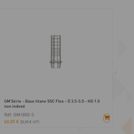
GM Série – Base titane SSC Flex – D 3.5-5.0 – HG 1.0
non indexé
Réf: GM1800-S
60,00
€
50,00
€
(HT)