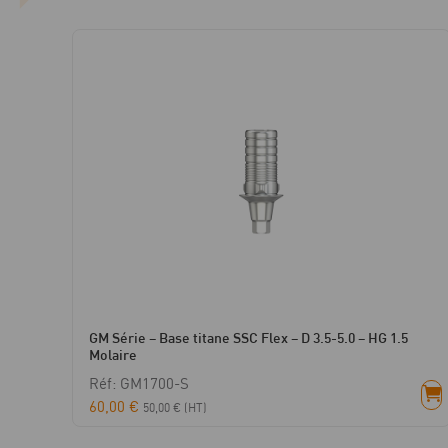
GM Série – Base titane SSC Flex – D 3.5-5.0 – HG 1.5
Molaire
Réf: GM1700-S
60,00
€
50,00
€
(HT)