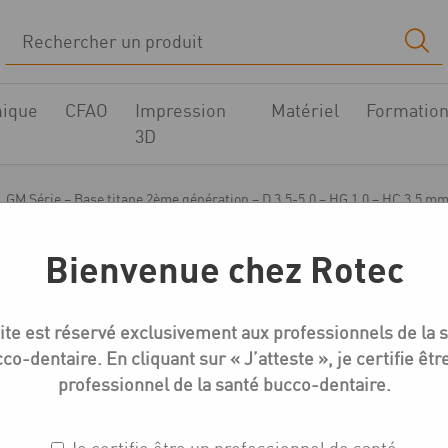
ique
CFAO
Impression
Matériel
Formatio
3D
GM Série – Base titane 2ème génération – D 3.5-5.0 – HG 1.0 – HC 3.5 m
Bienvenue chez Rotec
Medentika GM-Série Bases titane
ite est réservé exclusivement aux professionnels de la 
GM Série – Base titan
co-dentaire. En cliquant sur « J’atteste », je certifie êtr
3.5-5.0 – HG 1.0 – HC
professionnel de la santé bucco-dentaire.