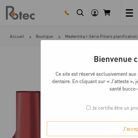
Skip
to
content
Accueil
Boutique
Medentika I-Série Piliers planification
Bienvenue c
Ce site est réservé exclusivement aux
dentaire. En cliquant sur « J’atteste », j
santé bucco-
Je certifie être un pr
J'acce