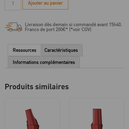
Ajouter au panier
de
***I-
Serie
Livraison dès demain si commandé avant 15h40.
-
Franco de port 200€* (*voir CGV)
Coffret
de
piliers
Ressources
Caractéristiques
de
planification
Informations complémentaires
-
3
pieces
Produits similaires