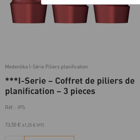
Medentika I-Série Piliers planification
***I-Serie – Coffret de piliers de
planification – 3 pieces
Réf. : IPS
73,50
€
61,25
€
(HT)
quantité