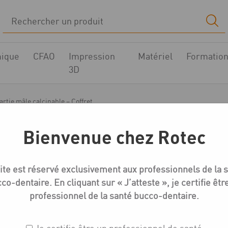
ique
CFAO
Impression
Matériel
Formatio
3D
artie mâle calcinable – Coffret
Bienvenue chez Rotec
Intraclip
ite est réservé exclusivement aux professionnels de la 
Intraclip – Macro avec 
co-dentaire. En cliquant sur « J’atteste », je certifie êtr
– Coffret
professionnel de la santé bucco-dentaire.