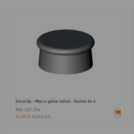
Intraclip – Macro gaine métal – Sachet de 4
Réf: 421.254
94,00
€
78,33
€
(HT)