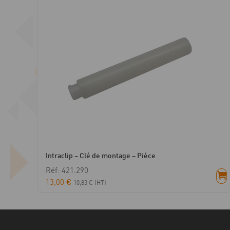
Intraclip – Clé de montage – Pièce
Réf: 421.290
13,00
€
10,83
€
(HT)