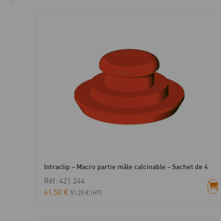
Intraclip – Macro partie mâle calcinable – Sachet de 4
Réf: 421.244
61,50
€
51,25
€
(HT)