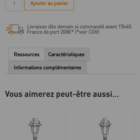
Ajouter au panier
de
IPS
-
Livraison dès demain si commandé avant 15h40.
Coiffe
Franco de port 200€* (*voir CGV)
de
fermeture
Multi-
Ressources
Caractéristiques
unit
Informations complémentaires
Vous aimerez peut-être aussi…