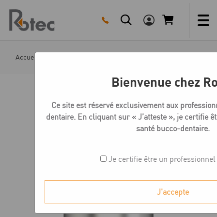
Skip
to
content
Accueil
Boutique
Microcone/Quattrocone Multi unit
Bienvenue chez Ro
Ce site est réservé exclusivement aux profession
dentaire. En cliquant sur « J’atteste », je certifie 
santé bucco-dentaire.
Je certifie être un professionnel
J'accepte