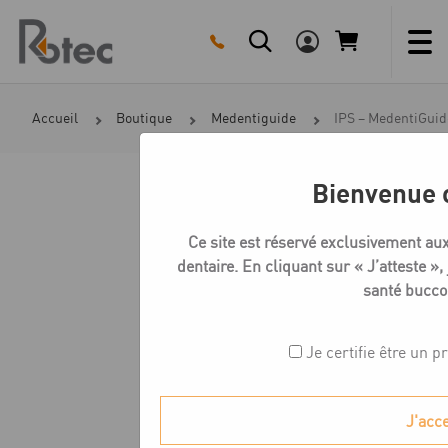
Skip
to
content
Accueil
Boutique
Medentiguide
IPS – MedentiGuide
Bienvenue 
Ce site est réservé exclusivement au
dentaire. En cliquant sur « J’atteste », 
santé bucco
Je certifie être un p
J'acc