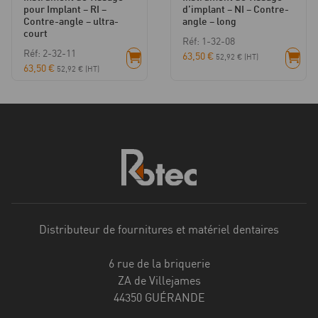
pour Implant – RI –
d’implant – NI – Contre-
Contre-angle – ultra-
angle – long
court
Réf: 1-32-08
Réf: 2-32-11
63,50
€
52,92
€
(HT)
63,50
€
52,92
€
(HT)
Distributeur de fournitures et matériel dentaires
6 rue de la briquerie
ZA de Villejames
44350 GUÉRANDE