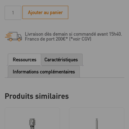
quantité
Ajouter au panier
de
IPS
-
Livraison dès demain si commandé avant 15h40.
MedentiGuide
Franco de port 200€* (*voir CGV)
Instrument
de
vissage
Ressources
Caractéristiques
pour
Implant
Informations complémentaires
-
RI
-
Produits similaires
Contre-
angle
-
long