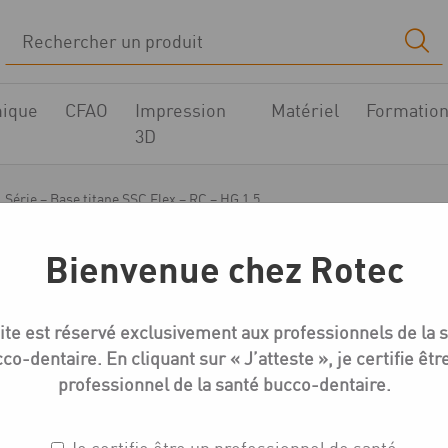
ique
CFAO
Impression
Matériel
Formatio
3D
L Série – Base titane SSC Flex – RC – HG 1.5
Bienvenue chez Rotec
Medentika L-Série Bases titane
ite est réservé exclusivement aux professionnels de la 
L Série – Base titane 
co-dentaire. En cliquant sur « J’atteste », je certifie êtr
professionnel de la santé bucco-dentaire.
Réf. : L1910-S