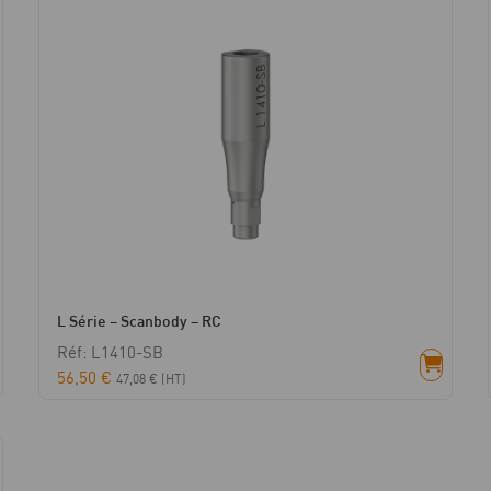
L Série – Scanbody – RC
Réf: L1410-SB
56,50
€
47,08
€
(HT)