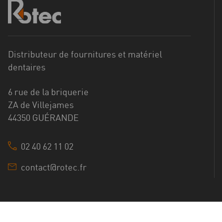
Distributeur de fournitures et matériel
dentaires
6 rue de la briquerie
ZA de Villejames
44350 GUÉRANDE
02 40 62 11 02
contact@rotec.fr