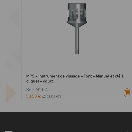
MPS – Instrument de vissage – Torx – Manuel et clé à
cliquet – court
Réf: M11-4
50,50
€
42,08
€
(HT)