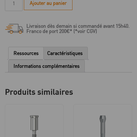
Ajouter au panier
de
L
Série
Livraison dès demain si commandé avant 15h40.
-
Franco de port 200€* (*voir CGV)
Vis
de
pilier
Ressources
Caractéristiques
-
M1.6
Informations complémentaires
-
Torx
Produits similaires