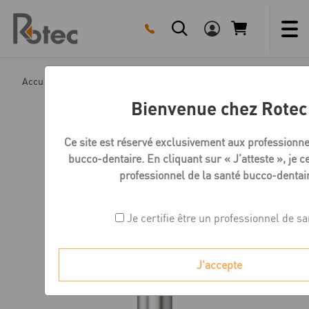
Skip
to
content
Accueil
Boutique
Medentika L-Série Vis
L Série – 
Bienvenue chez Rotec
Ce site est réservé exclusivement aux professionne
bucco-dentaire. En cliquant sur « J’atteste », je ce
professionnel de la santé bucco-dentair
Je certifie être un professionnel de sa
J'accepte