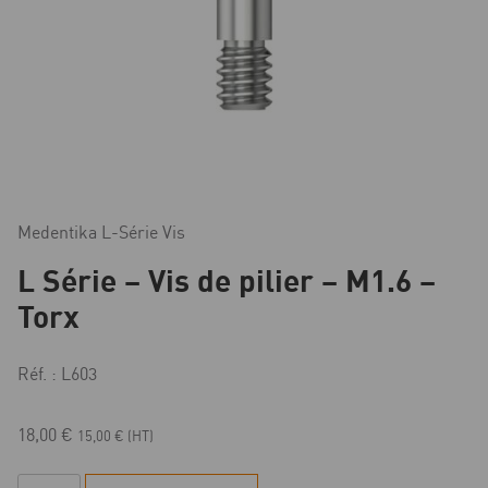
Medentika L-Série Vis
L Série – Vis de pilier – M1.6 –
Torx
Réf. : L603
18,00
€
15,00
€
(HT)
quantité