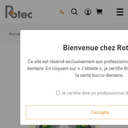
Skip
to
content
Accueil
Boutique
Logiciels châssis
Logiciel SilaPa
Bienvenue chez Ro
Ce site est réservé exclusivement aux professionn
dentaire. En cliquant sur « J’atteste », je certifie 
la santé bucco-dentaire.
Je certifie être un professionnel 
J'accepte