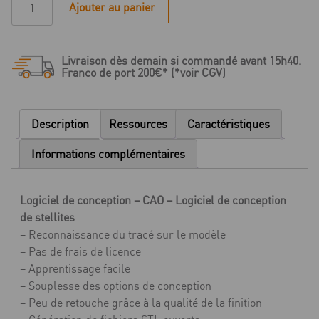
Ajouter au panier
de
Logiciel
SilaPart
Livraison dès demain si commandé avant 15h40.
CAD
Franco de port 200€* (*voir CGV)
stellite
-
Dongle
Description
Ressources
Caractéristiques
USB
(bleu)
Informations complémentaires
Logiciel de conception – CAO – Logiciel de conception
de stellites
– Reconnaissance du tracé sur le modèle
– Pas de frais de licence
– Apprentissage facile
– Souplesse des options de conception
– Peu de retouche grâce à la qualité de la finition