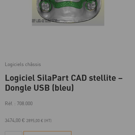
Logiciels châssis
Logiciel SilaPart CAD stellite –
Dongle USB (bleu)
Réf. : 708.000
3474,00
€
2895,00
€
(HT)
quantité