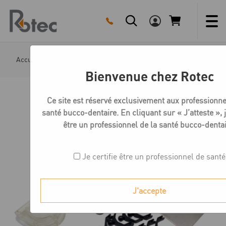
Skip
to
content
Accueil
Boutique
Plaques Scorpion
Marteau base S
Bienvenue chez Rotec
Ce site est réservé exclusivement aux professionne
santé bucco-dentaire. En cliquant sur « J’atteste », j
être un professionnel de la santé bucco-dentai
Je certifie être un professionnel de santé
J'accepte