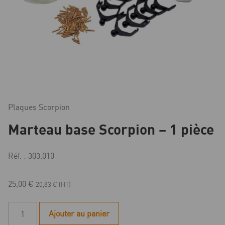
Plaques Scorpion
Marteau base Scorpion – 1 pièce
Réf. : 303.010
25,00
€
20,83
€
(HT)
quantité
Ajouter au panier
de