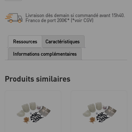
Marteau
base
Livraison dès demain si commandé avant 15h40.
Scorpion
Franco de port 200€* (*voir CGV)
-
1
pièce
Ressources
Caractéristiques
Informations complémentaires
Produits similaires