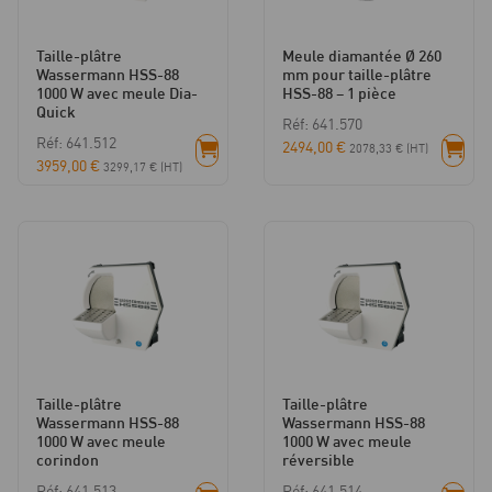
Taille-plâtre
Meule diamantée Ø 260
Wassermann HSS-88
mm pour taille-plâtre
1000 W avec meule Dia-
HSS-88 – 1 pièce
Quick
Réf: 641.570
Réf: 641.512
2494,00
€
2078,33
€
(HT)
3959,00
€
3299,17
€
(HT)
Taille-plâtre
Taille-plâtre
Wassermann HSS-88
Wassermann HSS-88
1000 W avec meule
1000 W avec meule
corindon
réversible
Réf: 641.513
Réf: 641.514