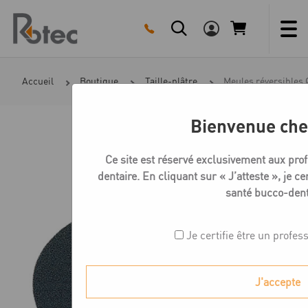
Skip
to
content
Accueil
Boutique
Taille-plâtre
Meules réversibles 
Bienvenue che
Ce site est réservé exclusivement aux pro
dentaire. En cliquant sur « J’atteste », je ce
santé bucco-dent
Je certifie être un profes
J'accepte