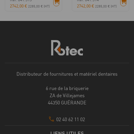
2742,00
€
2742,00
€
2285,00
€
(HT)
2285,00
€
(HT)
Distributeur de fournitures et matériel dentaires
6 rue de la briquerie
ZA de Villejames
44350 GUÉRANDE
02 40 62 11 02
LIENS UTILES