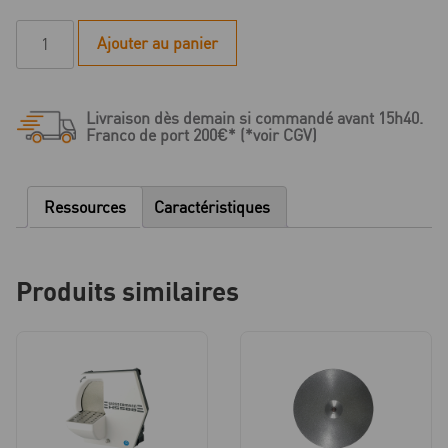
quantité
Ajouter au panier
de
Meules
réversibles
Livraison dès demain si commandé avant 15h40.
Ø
Franco de port 200€* (*voir CGV)
250
mm
pour
Ressources
Caractéristiques
taille-
plâtre
HSS-
Produits similaires
88/AZ/ZA
-
4
pièces