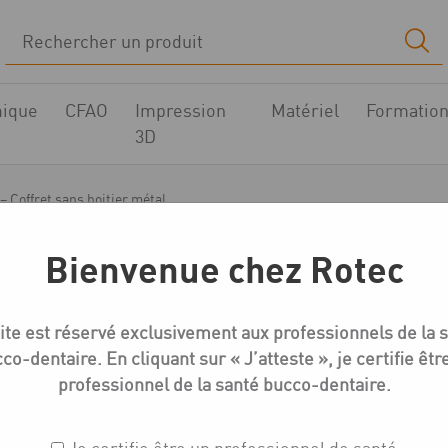
ique
CFAO
Impression
Matériel
Formatio
3D
– Coffret sans boitier métal
Bienvenue chez Rotec
Micro 2
ite est réservé exclusivement aux professionnels de la 
MICRO 2 Gaine plastiqu
co-dentaire. En cliquant sur « J’atteste », je certifie êtr
boitier métal
professionnel de la santé bucco-dentaire.