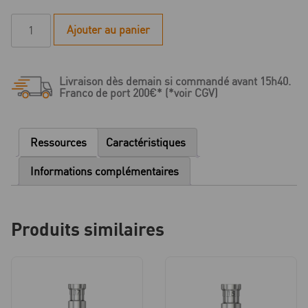
quantité
Ajouter au panier
de
Microcone
-
Livraison dès demain si commandé avant 15h40.
Butée
Franco de port 200€* (*voir CGV)
de
profondeur
pour
Ressources
Caractéristiques
Foret
pilote
Informations complémentaires
-
D
2.0
Produits similaires
(blanc
)
-
L
7