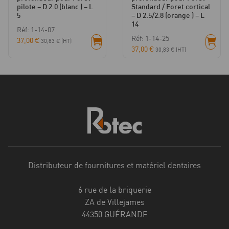
pilote – D 2.0 (blanc ) – L
Standard / Foret cortical
5
– D 2.5/2.8 (orange ) – L
14
Réf: 1-14-07
Réf: 1-14-25
37,00
€
30,83
€
(HT)
37,00
€
30,83
€
(HT)
Distributeur de fournitures et matériel dentaires
6 rue de la briquerie
ZA de Villejames
44350 GUÉRANDE