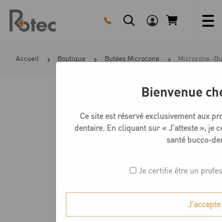
Skip
to
content
Accueil
Boutique
Butées Microcone
Microcone -But
Bienvenue ch
Ce site est réservé exclusivement aux pr
dentaire. En cliquant sur « J’atteste », je c
santé bucco-den
Je certifie être un profe
J'accepte