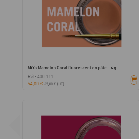
MiYo Mamelon Coral fluorescent en pâte – 4 g
Réf: 400.111
54,00
€
45,00
€
(HT)