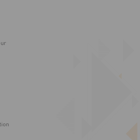
eur
tion