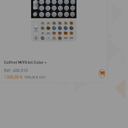
Coffret MiYO kit Color +
Réf: 400.010
1308,00
€
1090,00
€
(HT)