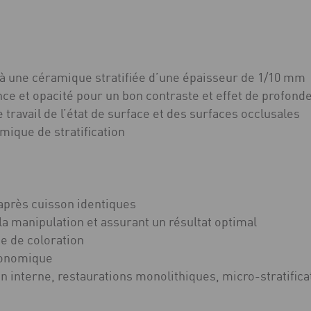
à une céramique stratifiée d’une épaisseur de 1/10 mm
ence et opacité pour un bon contraste et effet de profond
 travail de l’état de surface et des surfaces occlusales
mique de stratification
/après cuisson identiques
t la manipulation et assurant un résultat optimal
e de coloration
économique
on interne, restaurations monolithiques, micro-stratifica