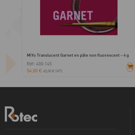
MiYo Translucent Garnet en pâte non fluorescent – 4 g
Réf: 400.145
54,00
€
45,00
€
(HT)