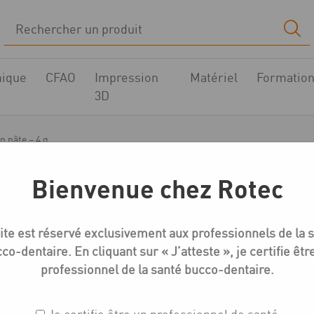
ique
CFAO
Impression
Matériel
Formatio
3D
n pâte – 4 g
Bienvenue chez Rotec
MiYO
ite est réservé exclusivement aux professionnels de la 
MiYo Translucent Shade
co-dentaire. En cliquant sur « J’atteste », je certifie êtr
professionnel de la santé bucco-dentaire.
Réf. : 400.137