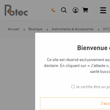
Skip
to
content
Accueil
Boutique
Instruments et Accessoires
MPS 
Bienvenue 
Ce site est réservé exclusivement au
dentaire. En cliquant sur « J’atteste »,
santé bucco
Je certifie être un p
J'acc