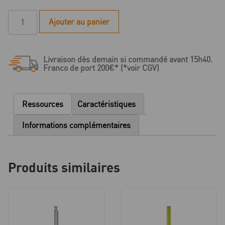
quantité
Ajouter au panier
de
MPS
-
Livraison dès demain si commandé avant 15h40.
Instrument
Franco de port 200€* (*voir CGV)
de
vissage
-
Ressources
Caractéristiques
Tête
hexagonale
Informations complémentaires
-
Contre-
angle
Produits similaires
-
long