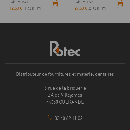
Réf: M05-1
Réf: M09-4
12,50
€
27,50
€
10,42
€
(HT)
22,92
€
(HT)
Distributeur de fournitures et matériel dentaires
6 rue de la briquerie
ZA de Villejames
44350 GUÉRANDE
02 40 62 11 02