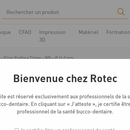
ique
CFAO
Impression
Matériel
Formatio
3D
 – Pilier PreFace Titane – WN – Ø 16.0 mm
Bienvenue chez Rotec
Medentika N-Série CFAO
ite est réservé exclusivement aux professionnels de la 
N Série – Pilier PreFa
co-dentaire. En cliquant sur « J’atteste », je certifie êtr
16.0 mm
professionnel de la santé bucco-dentaire.