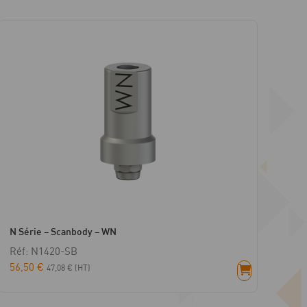
N Série – Scanbody – WN
Réf: N1420-SB
56,50
€
47,08
€
(HT)