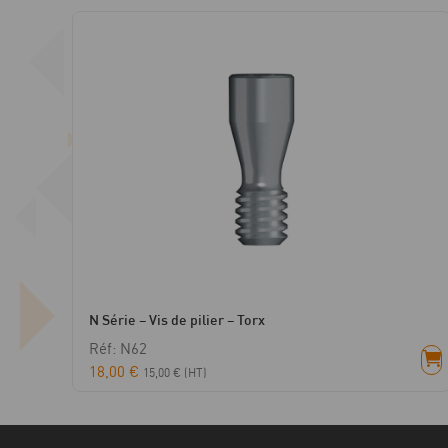
N Série – Vis de pilier – Torx
Réf: N62
18,00
€
15,00
€
(HT)