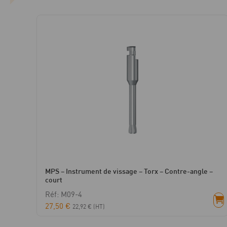
MPS – Instrument de vissage – Torx – Contre-angle –
court
Réf: M09-4
27,50
€
22,92
€
(HT)