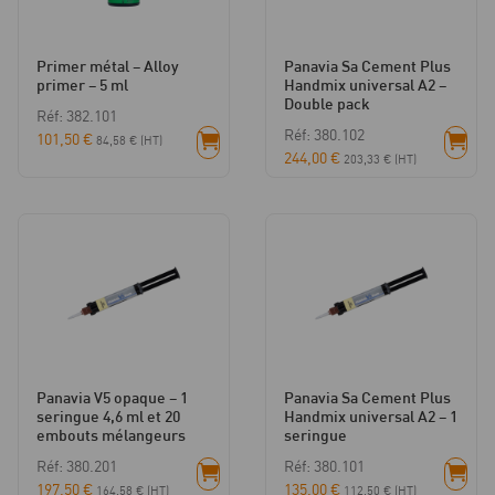
Primer métal – Alloy
Panavia Sa Cement Plus
primer – 5 ml
Handmix universal A2 –
Double pack
Réf: 382.101
Réf: 380.102
101,50
€
84,58
€
(HT)
244,00
€
203,33
€
(HT)
Panavia V5 opaque – 1
Panavia Sa Cement Plus
seringue 4,6 ml et 20
Handmix universal A2 – 1
embouts mélangeurs
seringue
Réf: 380.201
Réf: 380.101
197,50
€
135,00
€
164,58
€
(HT)
112,50
€
(HT)