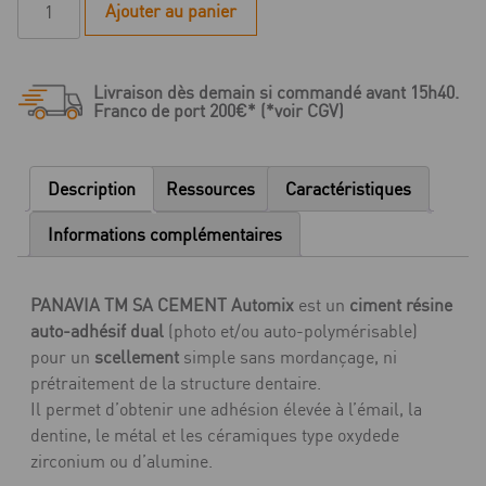
Ajouter au panier
de
Panavia
Sa
Livraison dès demain si commandé avant 15h40.
Cement
Franco de port 200€* (*voir CGV)
Automix
A2
value
Description
Ressources
Caractéristiques
pack
-
Informations complémentaires
3
seringues
PANAVIA TM SA CEMENT Automix
est un
ciment résine
auto-adhésif dual
(photo et/ou auto-polymérisable)
pour un
scellement
simple sans mordançage, ni
prétraitement de la structure dentaire.
Il permet d’obtenir une adhésion élevée à l’émail, la
dentine, le métal et les céramiques type oxydede
zirconium ou d’alumine.