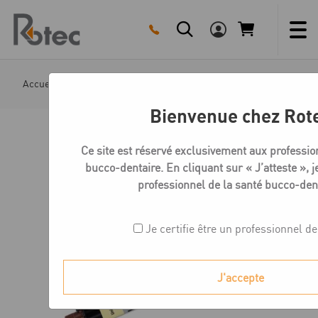
Skip
to
content
Accueil
Boutique
Collage
Panavia Sa Cement Autom
Bienvenue chez Rot
Ce site est réservé exclusivement aux professio
bucco-dentaire. En cliquant sur « J’atteste », je
professionnel de la santé bucco-den
Je certifie être un professionnel d
J'accepte