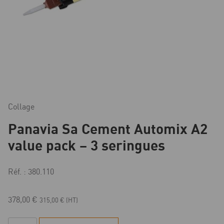
Collage
Panavia Sa Cement Automix A2
value pack – 3 seringues
Réf. : 380.110
378,00
€
315,00
€
(HT)
quantité