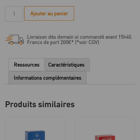
quantité
Ajouter au panier
de
Papier
d'occlusion
Livraison dès demain si commandé avant 15h40.
Bausch
Franco de port 200€* (*voir CGV)
Arti-
Check
bleu
Ressources
Caractéristiques
BK09
40
Informations complémentaires
µ
-
Carnet
Produits similaires
de
200
feuillets