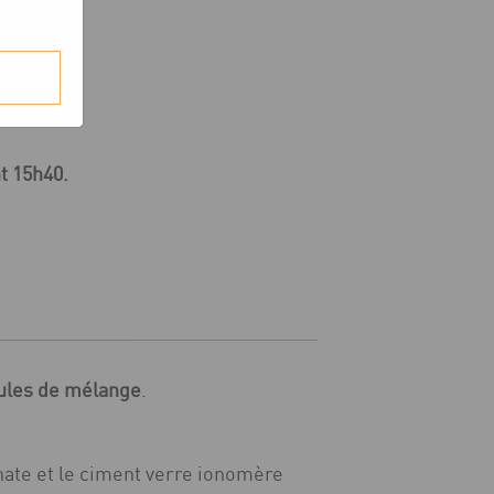
t 15h40.
ules de mélange
.
hate et le ciment verre ionomère