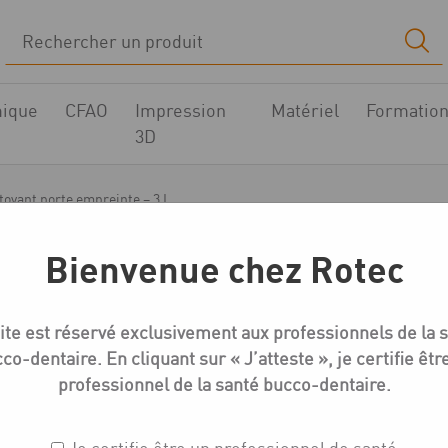
ique
CFAO
Impression
Matériel
Formatio
3D
toyant porte empreinte – 3 L
Bienvenue chez Rotec
Nettoyants alginate
ite est réservé exclusivement aux professionnels de la 
Picodent nettoyant por
co-dentaire. En cliquant sur « J’atteste », je certifie êtr
professionnel de la santé bucco-dentaire.
Réf. : 474.501