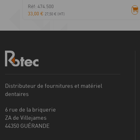
Réf: 474.500
33,00
€
27,50
€
(HT)
Distributeur de fournitures et matériel
dentaires
6 rue de la briquerie
ZA de Villejames
44350 GUÉRANDE