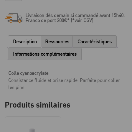
Picodent
Picocryl
Livraison dès demain si commandé avant 15h40.
-
Franco de port 200€* (*voir CGV)
10
ml
Description
Ressources
Caractéristiques
Informations complémentaires
Colle cyanoacrylate
.
Consistance fluide et prise rapide. Parfaite pour coller
les pins.
Produits similaires