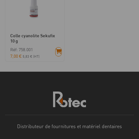
Colle cyanolite Sekufix
10 g
Réf: 758.001
7,00
€
5,83
€
(HT)
Distributeur de fournitures et matériel dentaires