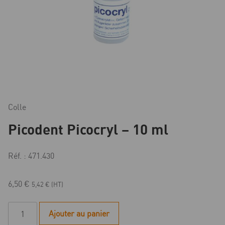
Colle
Picodent Picocryl – 10 ml
Réf. : 471.430
6,50
€
5,42
€
(HT)
quantité
Ajouter au panier
de