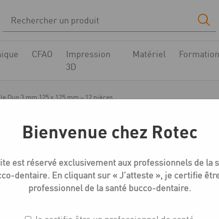
ique
CFAO
Impression
Matériel
Formatio
3D
e Duo 3 mm 125 x 125 mm – 12 pièces
Bienvenue chez Rotec
Gouttières
ite est réservé exclusivement aux professionnels de la 
Plaque thermoformabl
co-dentaire. En cliquant sur « J’atteste », je certifie êtr
mm – 12 pièces
professionnel de la santé bucco-dentaire.