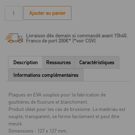
quantité
Ajouter au panier
de
Plaque
thermoformable
Livraison dès demain si commandé avant 15h40.
Soft
Franco de port 200€* (*voir CGV)
Eva
-
125
Description
Ressources
Caractéristiques
x
125
Informations complémentaires
mm
-
Plaques en EVA souples pour la fabrication de
1
gouttières de fluorure et blanchiment.
mm
Produit idéal pour les cas de bruxisme. Le matériau est
-
souple, transparent, se forme facilement et peut être
25
meulé.
pièces
Dimensions : 127 x 127 mm.