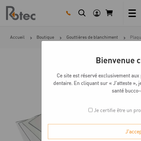
Skip
to
content
Accueil
Boutique
Gouttières de blanchiment
Plaqu
Bienvenue c
Ce site est réservé exclusivement aux
dentaire. En cliquant sur « J’atteste », j
santé bucco-
Je certifie être un pr
J'acce